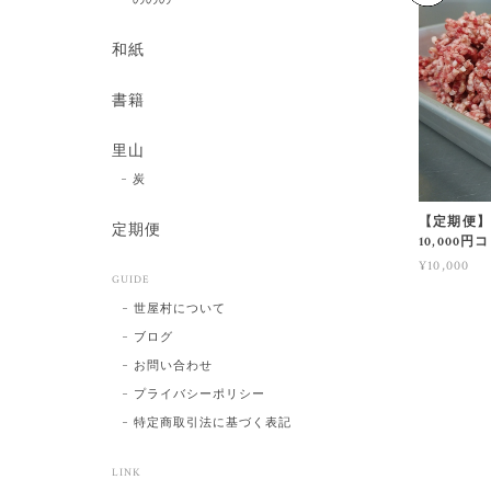
和紙
書籍
里山
炭
【定期便】
定期便
10,000
¥10,000
GUIDE
世屋村について
ブログ
お問い合わせ
プライバシーポリシー
特定商取引法に基づく表記
LINK