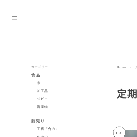
カテゴリー
Home
食品
米
定
加工品
ジビエ
海産物
藤織り
工房「合力」
ののの