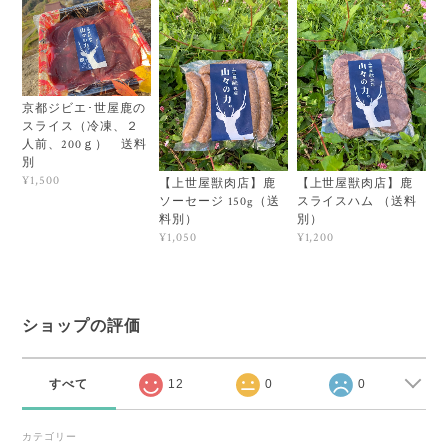
京都ジビエ･世屋鹿の
スライス（冷凍、２
人前、200ｇ） 送料
別
¥1,500
【上世屋獣肉店】鹿
【上世屋獣肉店】鹿
ソーセージ 150g（送
スライスハム （送料
料別）
別）
¥1,050
¥1,200
ショップの評価
すべて
12
0
0
カテゴリー