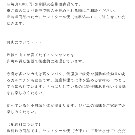
※毎月4,000円×無制限の定期便商品です。
※ご都合により途中で購入を辞められる際はご相談ください。
※冷凍商品のためにヤマトクール便（送料込み）にて送らせていた
だきます。
お肉について・・・
丹後の山々が育てたイノシシやシカを
許可を得た施設で衛生的に処理しています。
赤身が多いシカ肉は高タンパク、低脂肪で鉄分や脂肪燃焼効果のあ
るカルニチンも豊富です。薬膳料理では体を温める食材の一つとし
ても知られています。さっぱりしているのに野性味ある強いうま味
をお楽しみください。
食べていると不思議と体が温まります。ジビエの滋味をご家庭でお
楽しみください。
【配送料について】
送料込み商品です。ヤマトクール便（冷凍）にて発送させていただ